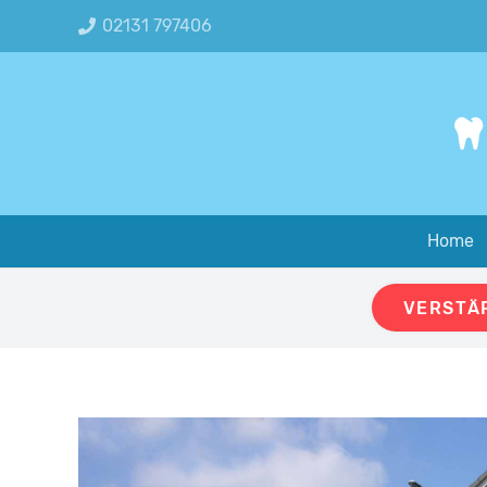
02131 797406
Home
VERSTÄR