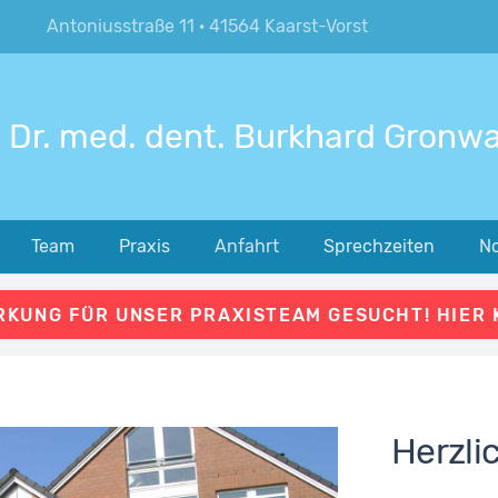
Antoniusstraße 11 · 41564 Kaarst-Vorst
Dr. med. dent. Burkhard Gronw
Team
Praxis
Anfahrt
Sprechzeiten
No
KUNG FÜR UNSER PRAXISTEAM GESUCHT! HIER 
Herzli