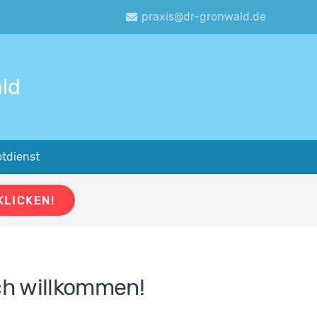
praxis@dr-gronwald.de
ald
tdienst
KLICKEN!
ch willkommen!