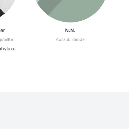
her
N.N.
stellte
Auszubildende
phylaxe,