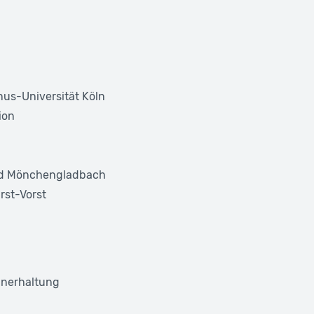
us-Universität Köln
ion
und Mönchengladbach
rst-Vorst
hnerhaltung